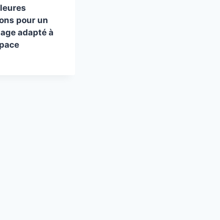
lleures
ons pour un
nage adapté à
space