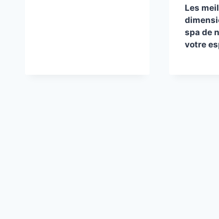
Les mei
dimensi
spa de 
votre e