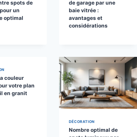
ntre spots de
de garage par une
 pour un
baie vitrée :
e optimal
avantages et
considérations
ON
la couleur
our votre plan
il en granit
DÉCORATION
Nombre optimal de