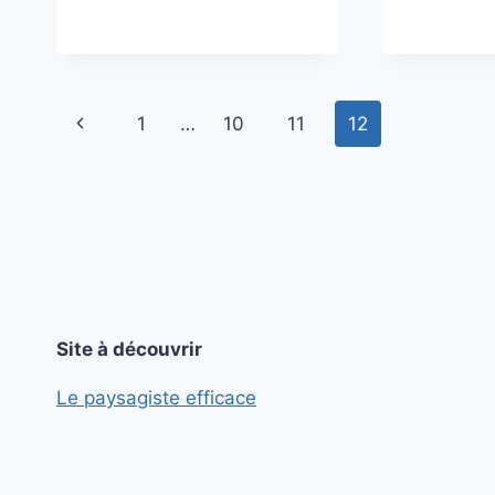
Navigation
Page
1
…
10
11
12
de
précédente
page
Site à découvrir
Le paysagiste efficace